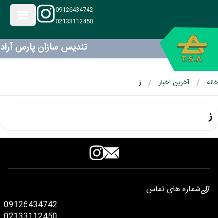
09126434742
02133112450
تندیس سازان پارس آراد
خانه
آخرین اخبار
ز
ز
شماره های تماس
09126434742
02133112450