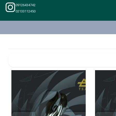
09126434742
02133112450