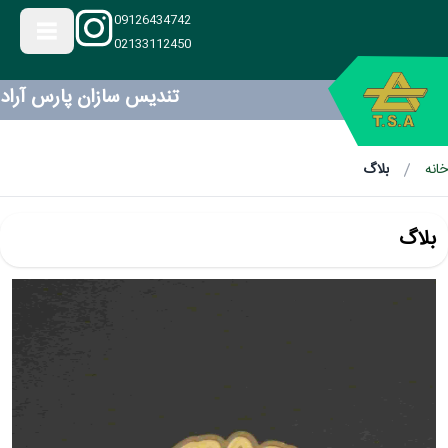
09126434742
02133112450
تندیس سازان پارس آراد
خانه
بلاگ
بلاگ