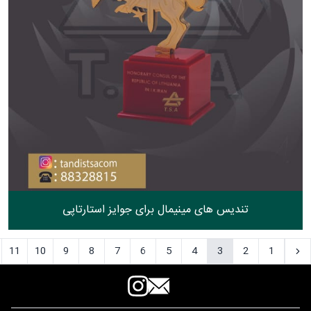
تندیس‌ های مینیمال برای جوایز استارتاپی
11
10
9
8
7
6
5
4
3
2
1