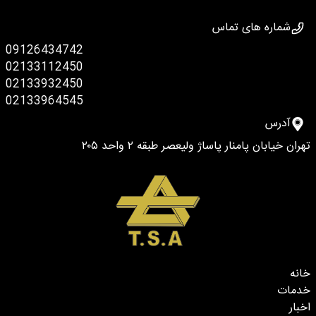
شماره های تماس
09126434742
02133112450
02133932450
02133964545
آدرس
تهران خیابان پامنار پاساژ ولیعصر طبقه ۲ واحد ۲۰۵
خانه
خدمات
اخبار